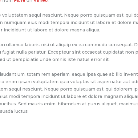
4
from
Flore
on
Vimeo
.
 voluptatem sequi nesciunt. Neque porro quisquam est, qui do
 non numquam eius modi tempora incidunt ut labore et dolore 
r incididunt ut labore et dolore magna aliqua.
on ullamco laboris nisi ut aliquip ex ea commodo consequat. Du
u fugiat nulla pariatur. Excepteur sint occaecat cupidatat non pr
ed ut perspiciatis unde omnis iste natus error sit.
dantium, totam rem aperiam, eaque ipsa quae ab illo inventor
mo enim ipsam voluptatem quia voluptas sit aspernatur aut odi
tem sequi nesciunt. Neque porro quisquam est, qui dolorem ip
 eius modi tempora incidunt ut labore et dolore magnam aliqu
aucibus. Sed mauris enim, bibendum at purus aliquet, maximus 
esuada luctus.