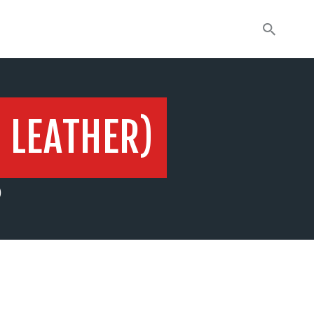
 LEATHER)
)