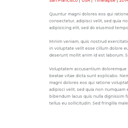
San Francisco | USA | Timelapse | 201
Quuntur magni dolores eos qui ratione
consectetur, adipisci velit, sed quia
adipisicing elit, sed do eiusmod tempo
Minim veniam, quis nostrud exercitati
in voluptate velit esse cillum dolore e
deserunt mollit anim id est laborum. S
Voluptatem accusantium doloremque lau
beatae vitae dicta sunt explicabo. Ne
magni dolores eos qui ratione volupta
adipisci velit, sed quia non numquam
bibendum lacus quis nulla dignissim f
tellus eu sollicitudin. Sed fringilla mal