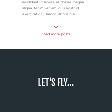
incididunt ut labore et dolore magna
aliqua. Minim veniam, quis nostrud
exercitation ullamco laboris nisi…
Load more posts
LET'S FLY...